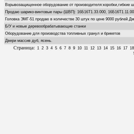
Взрывозащищенное оборудование от производителя:коробки,гибкие шл
Продаю шарико-винтовые пары (ШВП): 16Б16Т1.33.000, 16Б16Т1.11.00
Головка ЭМГ-51 продаю в количестве 30 штук по цене 9000 рублей.Дми
Б/У и новые деревообрабатывающие станки
Оборудование для производства топливных гранул и брикетов
Двери массив дуб, ясень.
Страница:
1
2
3
4
5
6
7
8
9
10
11
12
13
14
15
16
17
18