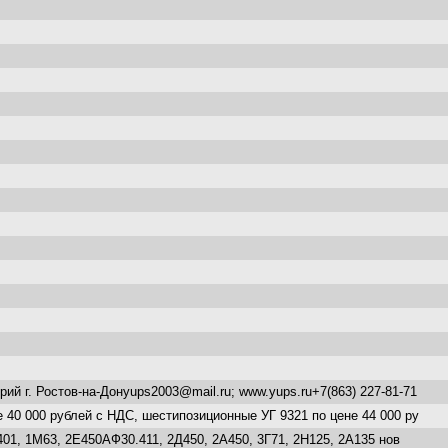
 г. Ростов-на-Донуups2003@mail.ru; www.yups.ru+7(863) 227-81-71
 40 000 рублей с НДС, шестипозиционные УГ 9321 по цене 44 000 ру
401, 1М63, 2Е450АФ30.411, 2Д450, 2А450, 3Г71, 2Н125, 2А135 нов