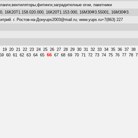
анги,вентиляторы,фитинги,заградителные огни, пакетники
0, 16К20Т1.158.020.000, 16К20Т1.153.000, 16М30Ф3.55001, 16М30Ф3.
трий. г. Ростов-на-Донуups2003@mail.ru; www.yups.ru+7(863) 227
19
20
21
22
23
24
25
26
27
28
29
30
31
32
33
34
35
36
37
38
66
59
60
61
62
63
64
65
67
68
69
70
71
72
73
74
75
76
77
78
7