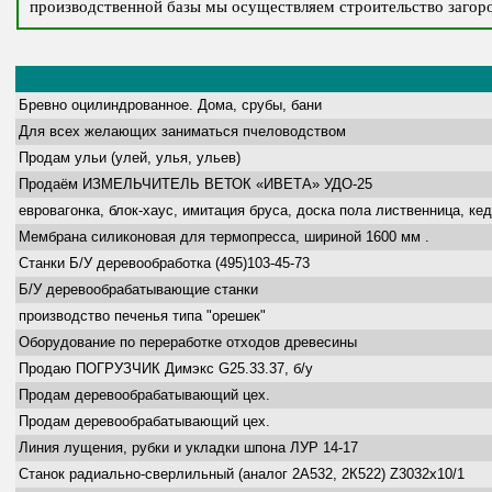
производственной базы мы осуществляем строительство загоро
Бревно оцилиндрованное. Дома, срубы, бани
Для всех желающих заниматься пчеловодством
Продам ульи (улей, улья, ульев)
Продаём ИЗМЕЛЬЧИТЕЛЬ ВЕТОК «ИВЕТА» УДО-25
евровагонка, блок-хаус, имитация бруса, доска пола лиственница, кед
Мембрана силиконовая для термопресса, шириной 1600 мм .
Станки Б/У деревообработка (495)103-45-73
Б/У деревообрабатывающие станки
производство печенья типа "орешек"
Оборудование по переработке отходов древесины
Продаю ПОГРУЗЧИК Димэкс G25.33.37, б/у
Продам деревообрабатывающий цех.
Продам деревообрабатывающий цех.
Линия лущения, рубки и укладки шпона ЛУР 14-17
Станок радиально-сверлильный (аналог 2А532, 2К522) Z3032х10/1