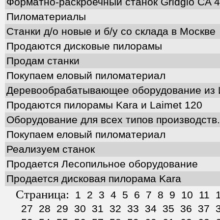
Форматно-раскроечный станок Gridgio CA 
Пиломатериалы
Станки д/о новые и б/у со склада в Москве
Продаются дисковые пилорамы
Продам станки
Покупаем еловый пиломатериал
Деревообрабатывающее оборудование из 
Продаются пилорамы Kara и Laimet 120
Оборудование для всех типов производств.
Покупаем еловый пиломатериал
Реализуем станок
Продается Лесопильное оборудование
Продается дисковая пилорама Kara
Страница:
1
2
3
4
5
6
7
8
9
10
11
27
28
29
30
31
32
33
34
35
36
37